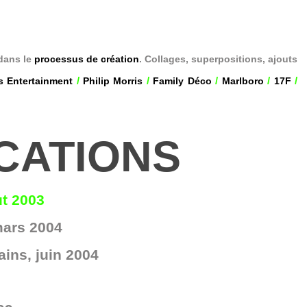
dans le
processus de création
. Collages, superpositions, ajouts
/
/
/
/
/
es Entertainment
Philip Morris
Family Déco
Marlboro
17F
CATIONS
ut 2003
ars 2004
ins, juin 2004