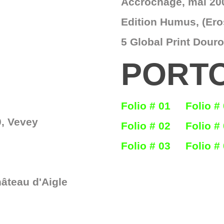
Accrochage, mai 20
Edition Humus, (Ero
5 Global Print Douro
PORT
Folio # 01
Folio #
0, Vevey
Folio # 02
Folio #
Folio # 03
Folio #
hâteau d'Aigle