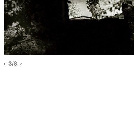
‹
3/8
›