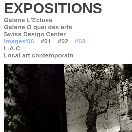
EXPOSITIONS
Galerie L'Ecluse
Galerie O quai des arts
Swiss Design Center
Images'06
#01
#02
#03
L.A.C
Local art contemporain