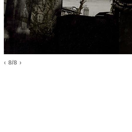
‹
8/8
›