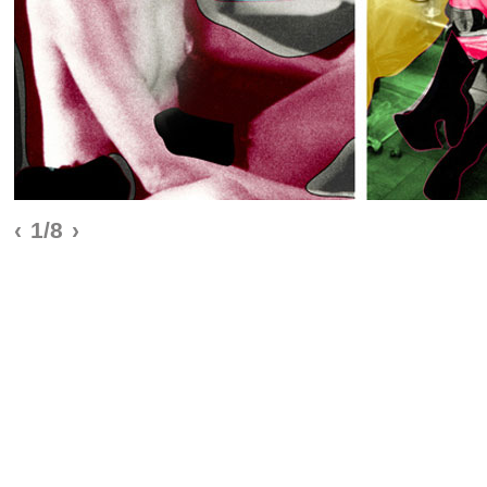
‹
1/8
›